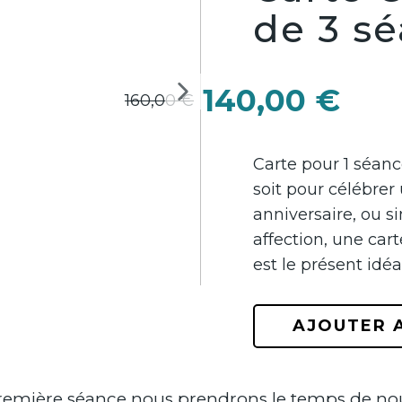
de 3 s
140,00
€
160,00
€
Carte pour 1 séanc
soit pour célébrer
anniversaire, ou 
affection, une ca
est le présent idéal
AJOUTER 
première séance nous prendrons le temps de nou